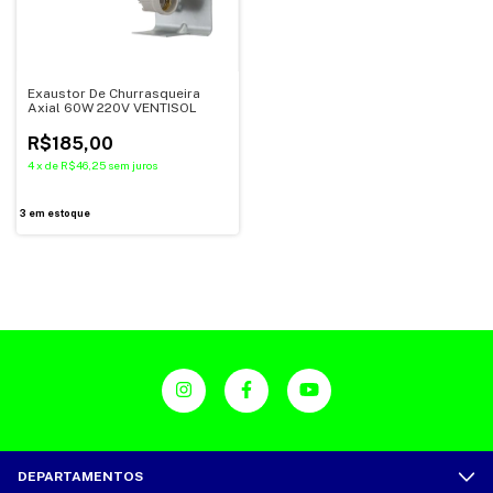
Exaustor De Churrasqueira
Axial 60W 220V VENTISOL
R$185,00
4
x
de
R$46,25
sem juros
3
em estoque
DEPARTAMENTOS